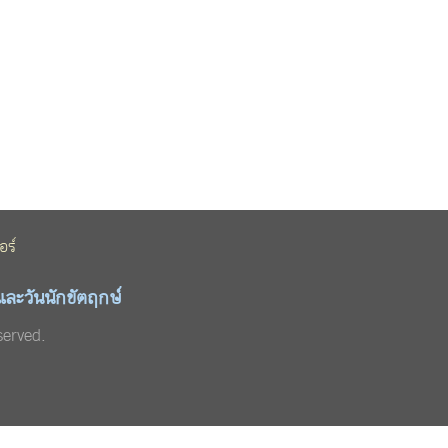
อร์
และวันนักขัตฤกษ์
served.